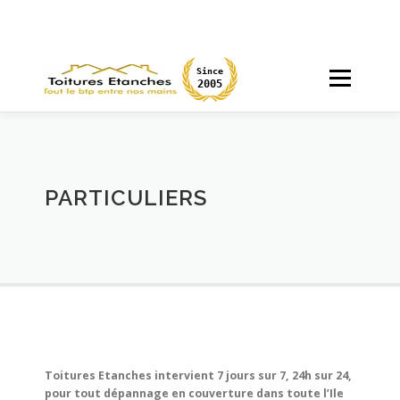
Aller
au
contenu
Since
Menu
2005
ACCUEIL
CHANTIERS
PARTICULIERS
PARTICULIERS
MAÇONNERIE
DEVIS
Toitures Etanches
intervient 7 jours sur 7, 24h sur 24,
pour tout dépannage en couverture dans toute l’Ile