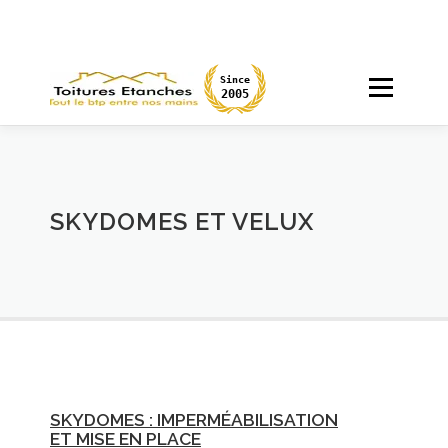
Aller
au
contenu
Since
Menu
2005
ACCUEIL
CHANTIERS
PARTICULIERS
SKYDOMES ET VELUX
MAÇONNERIE
DEVIS
SKYDOMES : IMPERMÉABILISATION
ET MISE EN PLACE