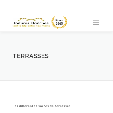
Aller
au
contenu
Since
Menu
2005
ACCUEIL
CHANTIERS
PARTICULIERS
TERRASSES
MAÇONNERIE
DEVIS
Les différentes sortes de terrasses