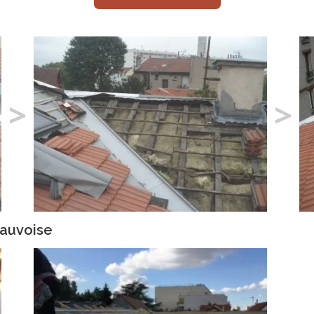
>
>
eauvoise