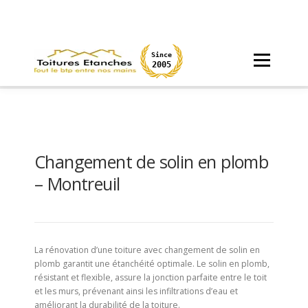
Aller
au
contenu
Since
Menu
2005
ACCUEIL
CHANTIERS
PARTICULIERS
Changement de solin en plomb
MAÇONNERIE
DEVIS
– Montreuil
La rénovation d’une toiture avec changement de solin en
plomb garantit une étanchéité optimale. Le solin en plomb,
résistant et flexible, assure la jonction parfaite entre le toit
et les murs, prévenant ainsi les infiltrations d’eau et
améliorant la durabilité de la toiture.